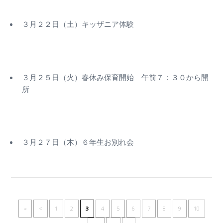
３月２２日（土）キッザニア体験
３月２５日（火）春休み保育開始 午前７：３０から開
所
３月２７日（木）６年生お別れ会
«
<
1
2
3
4
5
6
7
8
9
10